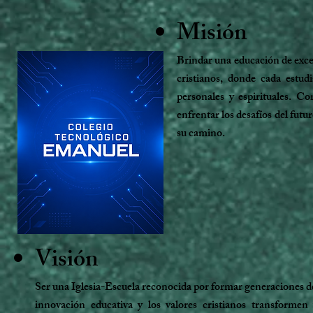
Misión
Brindar una educación de exce
cristianos, donde cada estud
personales y espirituales. C
enfrentar los desafíos del fut
su camino.
Visión
Ser una Iglesia-Escuela reconocida por formar generaciones de 
innovación educativa y los valores cristianos transformen