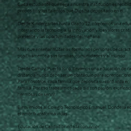
Cada estudiante que llega a nuestra institución es recibi
propósito y los talentos que Dios ha depositado en él.
Desde Kindergarten hasta Grado 12, ofrecemos una educac
integrando la tecnología, la innovación y los valores cris
presente y las oportunidades del mañana.
Más que enseñar materias, formamos personas de carácter
positivamente a sus familias, comunidades y al mundo.
Desde Camuy, Puerto Rico, llevamos una educación de cali
distancia nunca debe ser un obstáculo para aprender, crec
Para nosotros, cada familia que deposita su confianza en
familia. Por eso trabajamos cada día con pasión, excelen
hermosas de servir.
Bienvenidos al Colegio Tecnológico Emanuel. Donde la edu
el amor transforma vidas.
Educación de Calidad brindada con Amor.